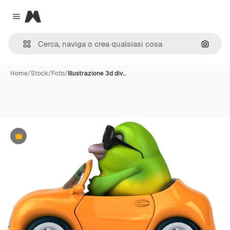
Magnific
Close menu
Cerca 
Home
/
Stock
/
Foto
/
Illustrazione 3d div…
Premium