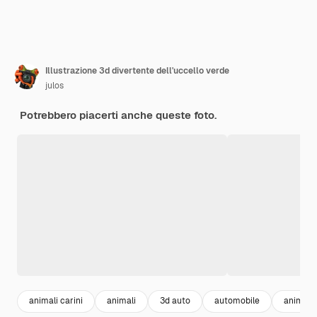
Illustrazione 3d divertente dell'uccello verde
julos
Potrebbero piacerti anche queste foto.
animali carini
animali
3d auto
automobile
animali 