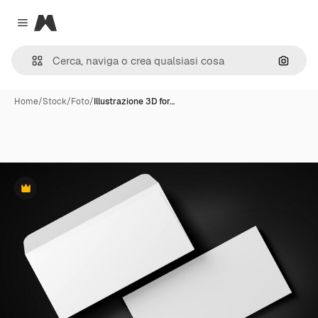
Magnific
Close menu
Cerca 
Home
/
Stock
/
Foto
/
Illustrazione 3D for…
Premium