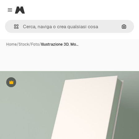
Magnific
Close menu
Cerca 
Home
/
Stock
/
Foto
/
Illustrazione 3D. Mo…
Premium