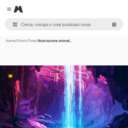
Magnific
Close menu
Cerca 
Home
/
Stock
/
Foto
/
Illustrazione animat…
Premium