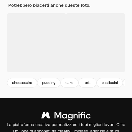
Potrebbero piacerti anche queste foto.
cheesecake
pudding
cake
torta
pasticcini
de
La piattaforma creativa per realizzare i tuoi migliori lavori. Oltre
1 milione di abbonati tra creativi, imprese, agenzie e studi.