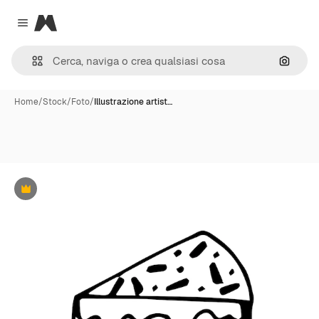
Magnific
Close menu
Cerca 
Home
/
Stock
/
Foto
/
Illustrazione artist…
Premium