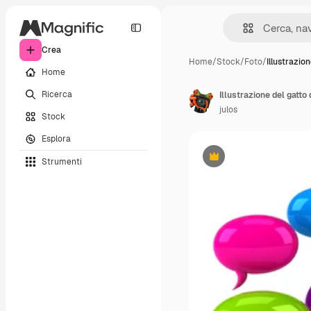
Crea
Home
/
Stock
/
Foto
/
Illustrazio
Home
Ricerca
Illustrazione del gatto
julos
Stock
Esplora
Strumenti
Premium