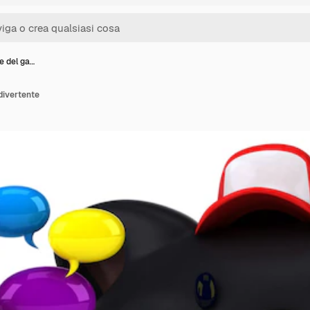
ne del ga…
 divertente