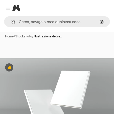
Magnific
Close menu
Cerca 
Home
/
Stock
/
Foto
/
Illustrazione del re…
Premium