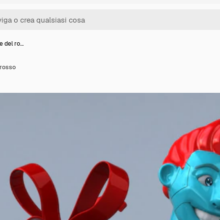
e del ro…
 rosso