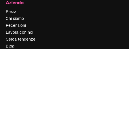
Azienda
Prezzi
Chi siamo
Recensioni
Lavora con noi
Cerca tendenze
Blog
Eventi
Slidesgo
Vendi i tuoi contenuti
Sala stampa
Cerchi magnific.ai
Contattaci
Assistenza clienti
Instagram
YouTube
LinkedIn