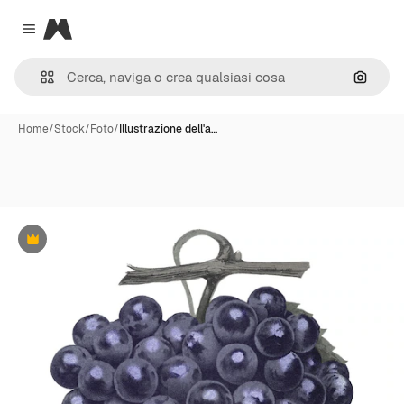
Magnific
Close menu
Cerca 
Home
/
Stock
/
Foto
/
Illustrazione dell'a…
Premium