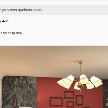
e dell'i…
rno del soggiorno