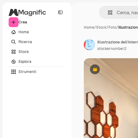
Crea
Home
/
Stock
/
Foto
/
Illustrazion
Home
Ricerca
Illustrazione dell'inte
stockernumber2
Stock
Esplora
Strumenti
Premium