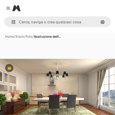
Magnific
Close menu
Cerca 
Home
/
Stock
/
Foto
/
Illustrazione dell'i…
Premium