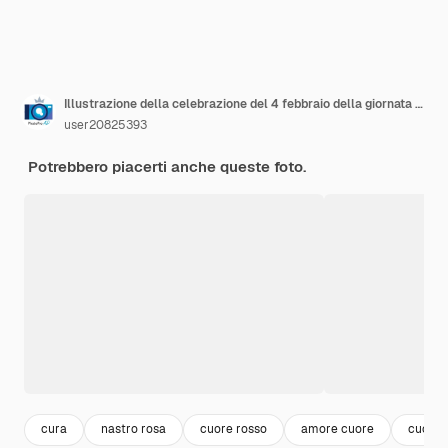
Illustrazione della celebrazione del 4 febbraio della giornata mondiale della lotta contro il cancro
user20825393
Potrebbero piacerti anche queste foto.
cura
nastro rosa
cuore rosso
amore cuore
cuori r