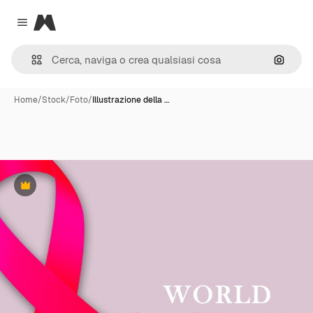
Magnific
Close menu
Cerca 
Home
/
Stock
/
Foto
/
Illustrazione della …
Premium