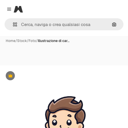
Magnific
Close menu
Cerca 
Home
/
Stock
/
Foto
/
Illustrazione di car…
Premium