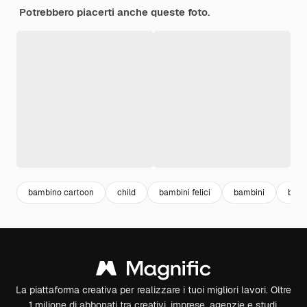
Potrebbero piacerti anche queste foto.
bambino cartoon
child
bambini felici
bambini
bamb
La piattaforma creativa per realizzare i tuoi migliori lavori. Oltre
1 milione di abbonati tra creativi, imprese, agenzie e studi.