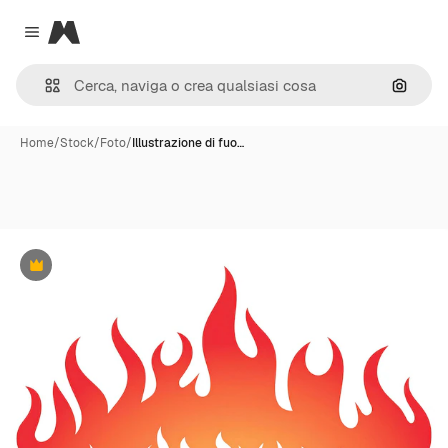
Magnific
Close menu
Cerca 
Home
/
Stock
/
Foto
/
Illustrazione di fuo…
Premium