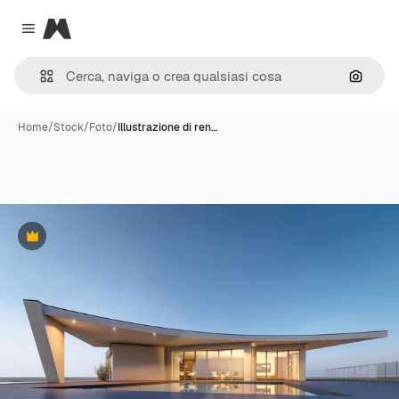
Magnific
Close menu
Cerca 
Home
/
Stock
/
Foto
/
Illustrazione di ren…
Premium