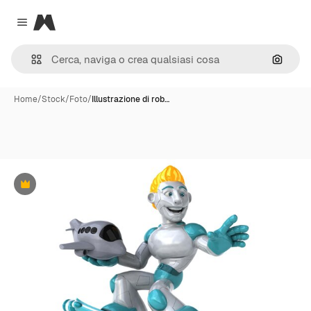
Magnific
Close menu
Cerca 
Home
/
Stock
/
Foto
/
Illustrazione di rob…
Premium