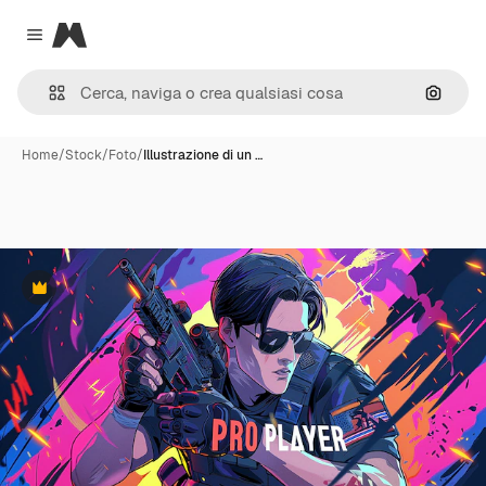
Magnific
Close menu
Cerca 
Home
/
Stock
/
Foto
/
Illustrazione di un …
Premium