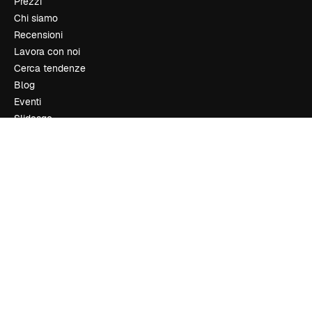
Prezzi
Chi siamo
Recensioni
Lavora con noi
Cerca tendenze
Blog
Eventi
Slidesgo
Vendi i tuoi contenuti
Sala stampa
Cerchi magnific.ai
Contattaci
Assistenza clienti
Instagram
YouTube
LinkedIn
TikTok
Discord