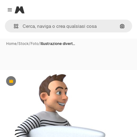
Magnific
Close menu
Cerca 
Home
/
Stock
/
Foto
/
Illustrazione divert…
Premium