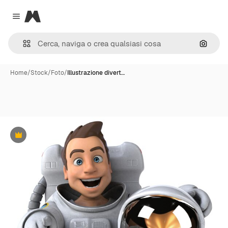
Magnific
Close menu
Cerca 
Home
/
Stock
/
Foto
/
Illustrazione divert…
Premium