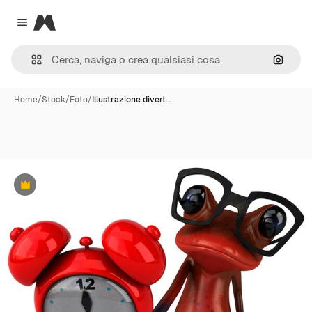
Magnific
Close menu
Cerca 
Home
/
Stock
/
Foto
/
Illustrazione divert…
Premium