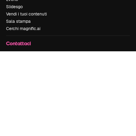
Slidesgo
Vendi i tuoi contenuti
Sala stampa
Cerchi magnific.ai
Contattaci
Assistenza clienti
Instagram
YouTube
LinkedIn
TikTok
Discord
X
Reddit
Copyright © 2010-
2026
Freepik Company S.L.U.
Tutti i diritti riservati
.