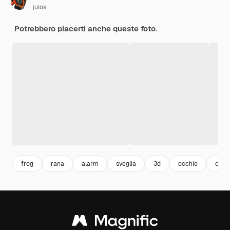
julos
Potrebbero piacerti anche queste foto.
frog
rana
alarm
sveglia
3d
occhio
orolo