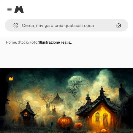
Magnific
Close menu
Cerca 
Home
/
Stock
/
Foto
/
Illustrazione realis…
Premium