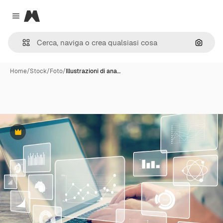
Magnific
Close menu
Cerca 
Home
/
Stock
/
Foto
/
Illustrazioni di ana…
Premium