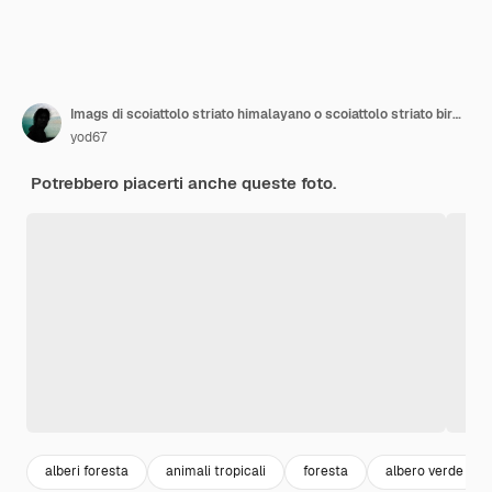
Imags di scoiattolo striato himalayano o scoiattolo striato birmano(Tamiops mcclellandii)su un albero. Animali selvaggi.
yod67
Potrebbero piacerti anche queste foto.
alberi foresta
animali tropicali
foresta
albero verde