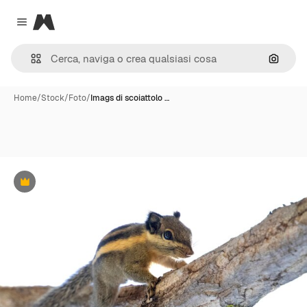
Magnific
Close menu
Cerca 
Home
/
Stock
/
Foto
/
Imags di scoiattolo …
Premium