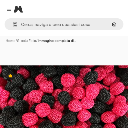
Magnific
Close menu
Cerca 
Home
/
Stock
/
Foto
/
Immagine completa di…
Premium