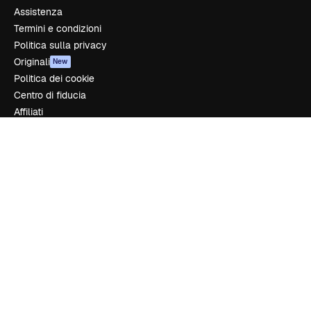
Assistenza
Termini e condizioni
Politica sulla privacy
Originali
New
Politica dei cookie
Centro di fiducia
Affiliati
Aziende
Azienda
Prezzi
Chi siamo
Recensioni
Lavora con noi
Cerca tendenze
Blog
Eventi
Slidesgo