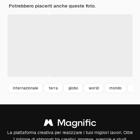
Potrebbero piacerti anche queste foto.
internazionale
terra
globo
world
mondo
mad
La piattaforma creativa per realizzare i tuoi migliori lavori. Oltre
1 milione di abbonati tra creativi, imprese, agenzie e studi.