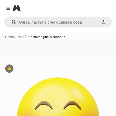
Magnific
Close menu
Cerca 
Home
/
Stock
/
Foto
/
Immagine di renderin…
Premium