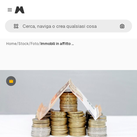
Magnific
Close menu
Cerca 
Home
/
Stock
/
Foto
/
Immobili in affitto …
Premium