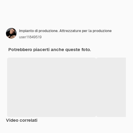
Impianto di produzione. Attrezzature per la produzione
user11849519
Potrebbero piacerti anche queste foto.
Video correlati
Premium
Premium
Generato dall'IA
Premium
Premium