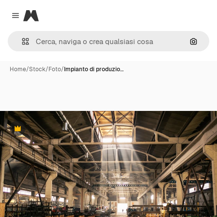
Magnific
Close menu
Cerca 
Home
/
Stock
/
Foto
/
Impianto di produzio…
Premium