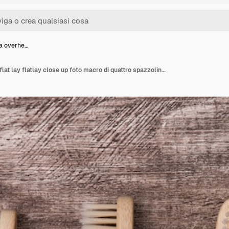
ra overhe…
In alto sopra overhead flat lay flatlay close up foto macro di quattro spazzolini da denti di nero bianco beige e marrone colori isolati su rustico sfondo di legno