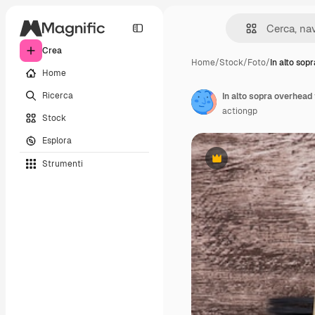
Crea
Home
/
Stock
/
Foto
/
In alto sop
Home
Ricerca
actiongp
Stock
Esplora
Strumenti
Premium