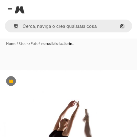
Magnific
Close menu
Cerca 
Home
/
Stock
/
Foto
/
Incredibile ballerin…
Premium