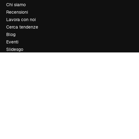
Chi siamo
Recensioni
Lavora con noi
Cerca tendenze
Blog
Eventi
Slidesgo
Vendi i tuoi contenuti
Sala stampa
Cerchi magnific.ai
Contattaci
Assistenza clienti
Instagram
YouTube
LinkedIn
TikTok
Discord