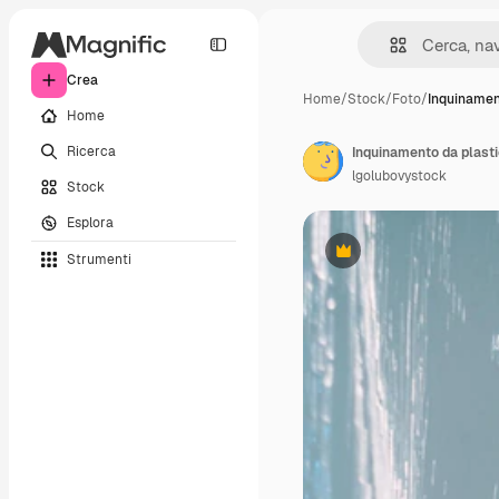
Crea
Home
/
Stock
/
Foto
/
Inquinamen
Home
Ricerca
lgolubovystock
Stock
Esplora
Strumenti
Premium