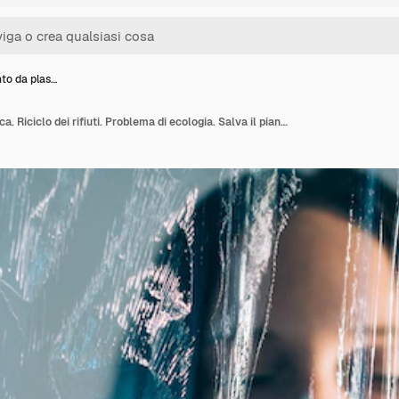
to da plas…
Inquinamento da plastica. Riciclo dei rifiuti. Problema di ecologia. Salva il pianeta. Ritratto di donna fredda e senza emozioni sfocata con gli occhi chiusi che annega sotto una pellicola di polietilene trasparente isolata su sfondo blu.