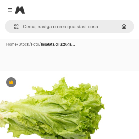
Magnific
Close menu
Cerca 
Home
/
Stock
/
Foto
/
Insalata di lattuga …
Premium