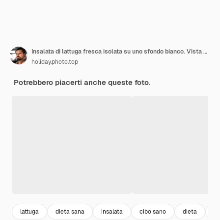
Insalata di lattuga fresca isolata su uno sfondo bianco. Vista dall'alto.
holiday.photo.top
Potrebbero piacerti anche queste foto.
lattuga
dieta sana
insalata
cibo sano
dieta
ve