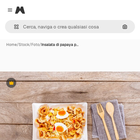
Magnific
Close menu
Cerca 
Home
/
Stock
/
Foto
/
Insalata di papaya p…
Premium