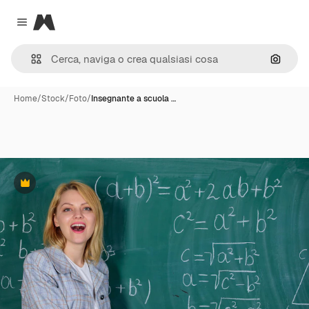
Magnific
Close menu
Cerca 
Home
/
Stock
/
Foto
/
Insegnante a scuola …
Premium