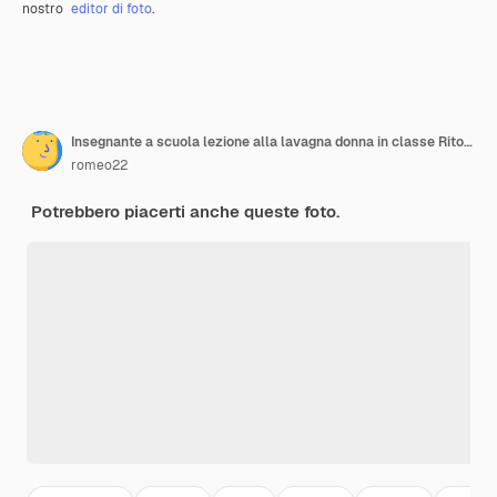
nostro
editor di foto
.
Insegnante a scuola lezione alla lavagna donna in classe Ritorno a scuola Giornata degli insegnanti Studio e istruzione Scuola moderna Giornata della conoscenza Scuola Scuola scolastica donna felice Felice di essere laureata
romeo22
Potrebbero piacerti anche queste foto.