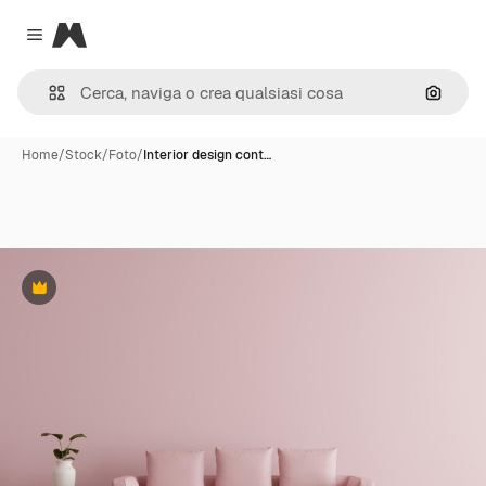
Magnific
Close menu
Cerca 
Home
/
Stock
/
Foto
/
Interior design cont…
Premium