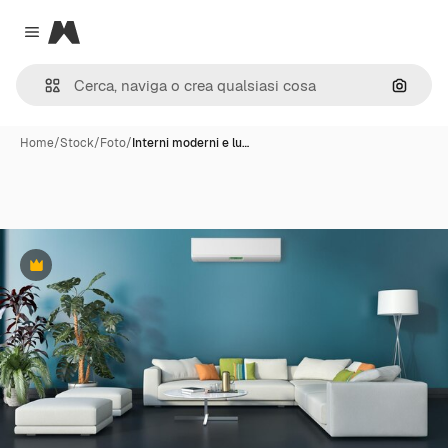
Magnific
Close menu
Cerca 
Home
/
Stock
/
Foto
/
Interni moderni e lu…
Premium