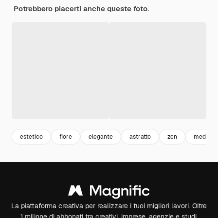
Potrebbero piacerti anche queste foto.
estetico
fiore
elegante
astratto
zen
meditaz
La piattaforma creativa per realizzare i tuoi migliori lavori. Oltre
1 milione di abbonati tra creativi, imprese, agenzie e studi.