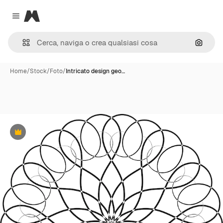
Magnific
Close menu
Cerca 
Home
/
Stock
/
Foto
/
Intricato design geo…
Premium