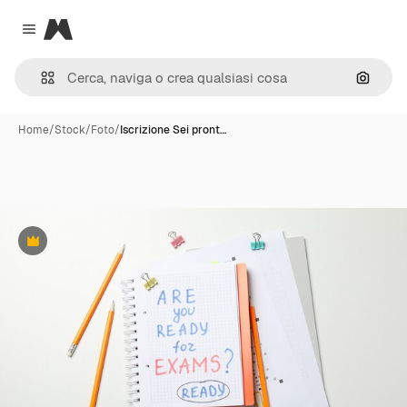
Magnific
Close menu
Cerca 
Home
/
Stock
/
Foto
/
Iscrizione Sei pront…
Premium