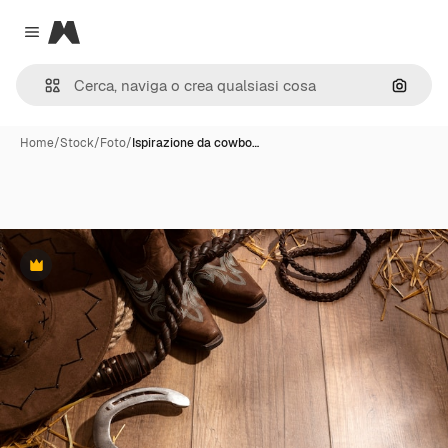
Magnific
Close menu
Cerca 
Home
/
Stock
/
Foto
/
Ispirazione da cowbo…
Premium