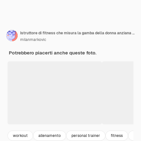
Istruttore di fitness che misura la gamba della donna anziana prima di allenarsi in palestra.
milanmarkovic
Potrebbero piacerti anche queste foto.
workout
allenamento
personal trainer
fitness
don