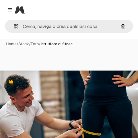
Magnific
Close menu
Cerca 
Home
/
Stock
/
Foto
/
Istruttore di fitnes…
Premium