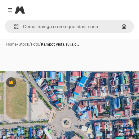
Magnific
Close menu
Cerca 
Home
/
Stock
/
Foto
/
Kampot vista sulla c…
Premium