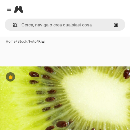
Magnific
Close menu
Cerca 
Home
/
Stock
/
Foto
/
Kiwi
Premium