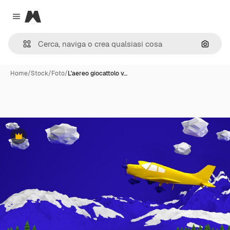
Magnific
Close menu
Cerca 
Home
/
Stock
/
Foto
/
L'aereo giocattolo v…
Premium