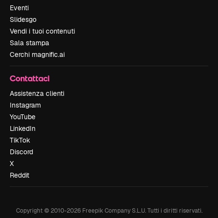
Eventi
Slidesgo
Vendi i tuoi contenuti
Sala stampa
Cerchi magnific.ai
Contattaci
Assistenza clienti
Instagram
YouTube
LinkedIn
TikTok
Discord
X
Reddit
Copyright © 2010-
2026
Freepik Company S.L.U.
Tutti i diritti riservati
.