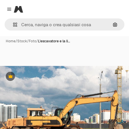
Magnific
Close menu
Cerca 
Home
/
Stock
/
Foto
/
L'escavatore e la li…
Premium