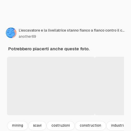
L'escavatore e la livellatrice stanno fianco a fianco contro il cielo azzurro. Macchine movimento terra per costruzioni pesanti. Costruzione di strade e comunicazioni sotterranee. Industria di costruzioni.
another69
Potrebbero piacerti anche queste foto.
mining
scavi
costruzioni
construction
industria