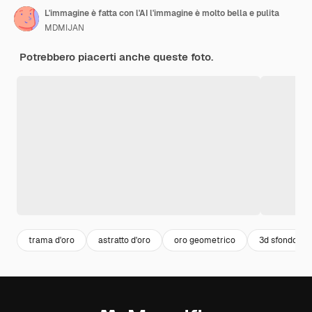
L'immagine è fatta con l'AI l'immagine è molto bella e pulita
MDMIJAN
Potrebbero piacerti anche queste foto.
trama d'oro
astratto d'oro
oro geometrico
3d sfondo ge