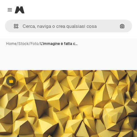
Magnific
Close menu
Cerca 
Home
/
Stock
/
Foto
/
L'immagine è fatta c…
Premium