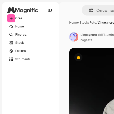
Crea
Home
/
Stock
/
Foto
/
L'ingegnere 
Home
Ricerca
L'ingegnere dell'illumi
nagaets
Stock
Esplora
Strumenti
Premium