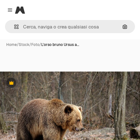
Magnific
Close menu
Cerca 
Home
/
Stock
/
Foto
/
L'orso bruno Ursus a…
Premium