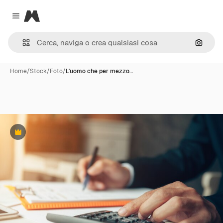
Magnific
Close menu
Cerca 
Home
/
Stock
/
Foto
/
L'uomo che per mezzo…
Premium