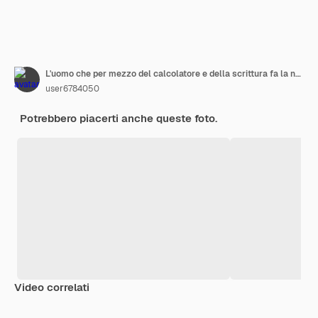
L'uomo che per mezzo del calcolatore e della scrittura fa la nota con calcola
user6784050
Potrebbero piacerti anche queste foto.
Video correlati
Premium
Premium
Premium
Premium