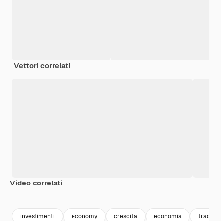
Vettori correlati
Video correlati
Premium
Premium
Generato dall'IA
Premium
Premium
Generato da
investimenti
economy
crescita
economia
trading