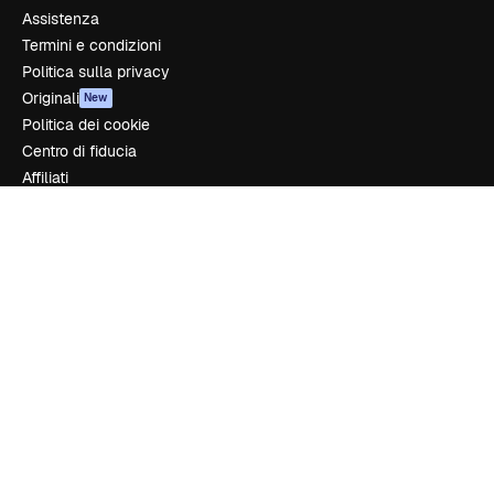
Assistenza
Termini e condizioni
Politica sulla privacy
Originali
New
Politica dei cookie
Centro di fiducia
Affiliati
Aziende
Azienda
Prezzi
Chi siamo
Recensioni
Lavora con noi
Cerca tendenze
Blog
Eventi
Slidesgo