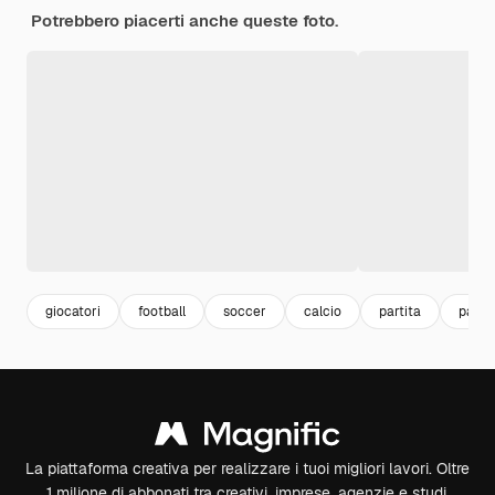
Potrebbero piacerti anche queste foto.
giocatori
football
soccer
calcio
partita
palla
La piattaforma creativa per realizzare i tuoi migliori lavori. Oltre
1 milione di abbonati tra creativi, imprese, agenzie e studi.