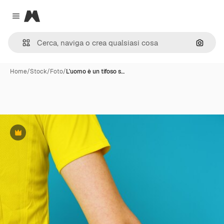
Magnific
Close menu
Cerca 
Home
/
Stock
/
Foto
/
L'uomo è un tifoso s…
Premium